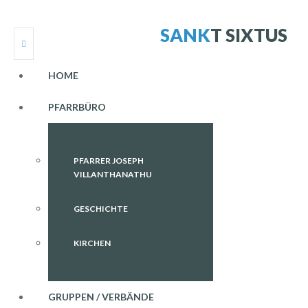
S
A
N
K
T
S
I
X
T
U
S
HOME
PFARRBÜRO
PFARRER JOSEPH
VILLANTHANATHU
GESCHICHTE
KIRCHEN
GRUPPEN / VERBÄNDE