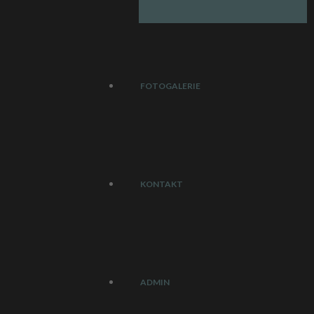
FOTOGALERIE
KONTAKT
NUNG
esprogramm
strantenplan
ADMIN