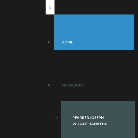
HOME
PFARRBÜRO
PFARRER JOSEPH
VILLANTHANATHU