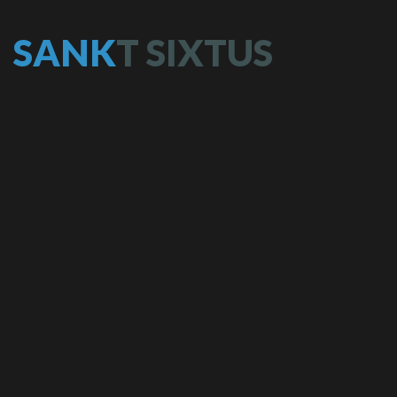
S
A
N
K
T
S
I
X
T
U
S