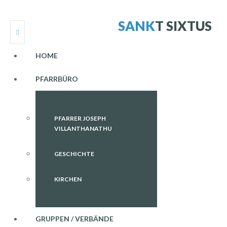
S
A
N
K
T
S
I
X
T
U
S
HOME
PFARRBÜRO
PFARRER JOSEPH
VILLANTHANATHU
GESCHICHTE
KIRCHEN
GRUPPEN / VERBÄNDE